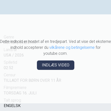
Genre
Dette indhold er hostet af en tredjepart. Ved at vise det eksterne
ACTION, EVENTYR
indhold accepterer du
vilkårene og betingelserne
for
Land/år
youtube.com.
USA / 2026
Spilletid
INDLÆS VIDEO
02:52
Censur
TILLADT FOR BØRN OVER 11 ÅR
Filmpremiere
TORSDAG 16. JULI
Talt sprog
ENGELSK