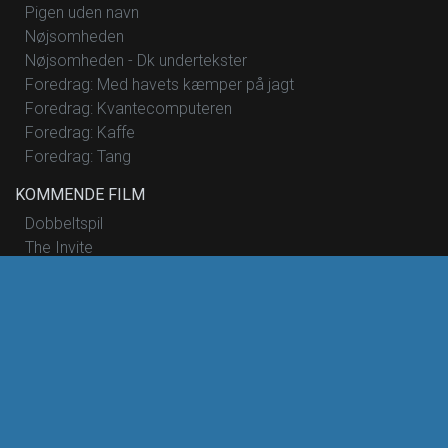
Pigen uden navn
Nøjsomheden
Nøjsomheden - Dk undertekster
Foredrag: Med havets kæmper på jagt
Foredrag: Kvantecomputeren
Foredrag: Kaffe
Foredrag: Tang
KOMMENDE FILM
Dobbeltspil
The Invite
De Gaulle: Modstandens Pris
Skolen med magiske dyr – Filmen
Dobbeltspil - Dk undertekster
Begyndelser
Hana Korea
Mutiny
Saltstien
Nøjsomheden