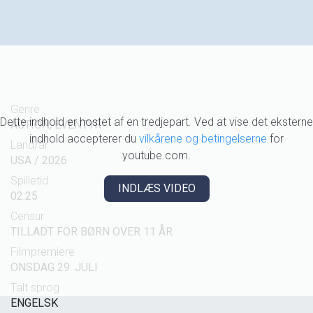
Genre
Dette indhold er hostet af en tredjepart. Ved at vise det eksterne
ACTION, EVENTYR
indhold accepterer du
vilkårene og betingelserne
for
Land/år
youtube.com.
USA / 2026
Spilletid
INDLÆS VIDEO
02:25
Censur
TILLADT FOR BØRN OVER 11 ÅR
Filmpremiere
ONSDAG 29. JULI
Talt sprog
ENGELSK