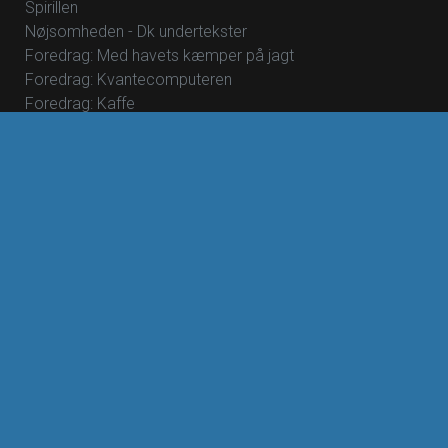
Spirillen
Nøjsomheden - Dk undertekster
Foredrag: Med havets kæmper på jagt
Foredrag: Kvantecomputeren
Foredrag: Kaffe
Foredrag: Tang
ØVRIGE
Om Rødding Bio
Mad & Bio
Teleslynge
B2B - virksomheder
Ledsagerkort
Bliv medlem af Rødding Bio
Oplæsning af undertekster
Børn - alderskrav
Opera og Ballet program
Spring køen over
Reklamer i biografen