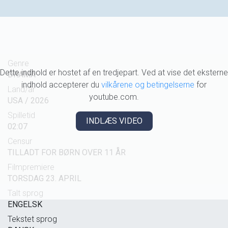
Genre
Dette indhold er hostet af en tredjepart. Ved at vise det eksterne
DRAMA
indhold accepterer du
vilkårene og betingelserne
for
Land/år
youtube.com.
USA / 2026
Spilletid
INDLÆS VIDEO
02:07
Censur
TILLADT FOR BØRN OVER 11 ÅR
Filmpremiere
TORSDAG 23. APRIL
Talt sprog
ENGELSK
Tekstet sprog