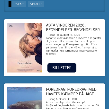
EVENT
VIS ALLE
ASTA VINDEREN 2026 .
BEGYNDELSER: BEGYNDELSER
Tirsdag 18. august kl. 19:00
For at fejre Astavinderen tilbyder vi alle gæster
et glas vin eller en vand før forestillingen -
uden beregning. Kom gerne i god tid. Prisen
på denne forestilling er 45 kr. (halv pris) og
kan derfor ikke kombineres med yderligere
rabatter.
BILLETTER
FOREDRAG: FOREDRAG: MED
HAVETS KÆMPER PÅ JAGT
Tirsdag 6. oktober kl. 19:00
Afbestil venligst din billet evt. på
bio@roeddingbio.dk hvis du er forhindret. Så
kan en anden få glæde af foredraget.