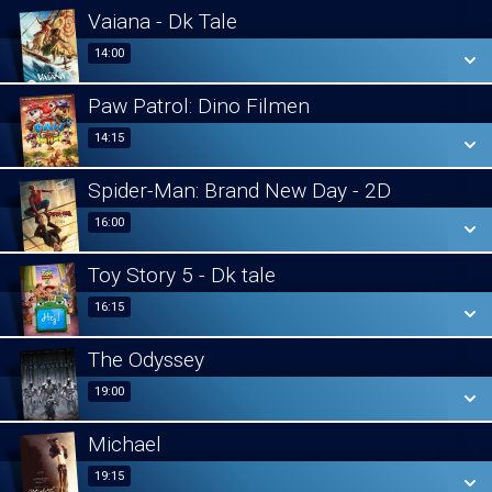
Vaiana - Dk Tale
14:00
14:00
Paw Patrol: Dino Filmen
SE ALLE DAGE
14:15
14:15
LÆS MERE
Spider-Man: Brand New Day - 2D
SE ALLE DAGE
16:00
16:00
LÆS MERE
Toy Story 5 - Dk tale
SE ALLE DAGE
16:15
16:15
LÆS MERE
The Odyssey
SE ALLE DAGE
19:00
19:00
LÆS MERE
Michael
SE ALLE DAGE
19:15
19:15