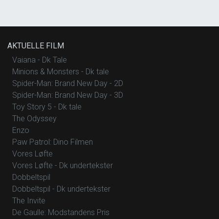
AKTUELLE FILM
Vaiana - Dk Tale
Minions & Monsters - Dk tale
Spider-Man: Brand New Day - 2D
Spider-Man: Brand New Day - 3D
Toy Story 5 - Dk tale
The Odyssey
Enzo
Paw Patrol: Dino Filmen
Vores Løfte
Vores Løfte - Dk undertekster
Dobbeltspil
Dobbeltspil - Dk undertekster
The Invite
De Gaulle: Modstandens Pris