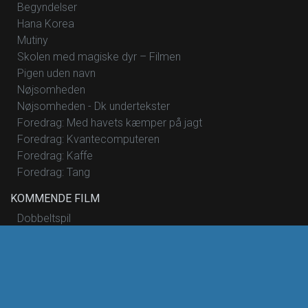
Begyndelser
Hana Korea
Mutiny
Skolen med magiske dyr – Filmen
Pigen uden navn
Nøjsomheden
Nøjsomheden - Dk undertekster
Foredrag: Med havets kæmper på jagt
Foredrag: Kvantecomputeren
Foredrag: Kaffe
Foredrag: Tang
KOMMENDE FILM
Dobbeltspil
The Invite
De Gaulle: Modstandens Pris
Skolen med magiske dyr – Filmen
Dobbeltspil - Dk undertekster
Begyndelser