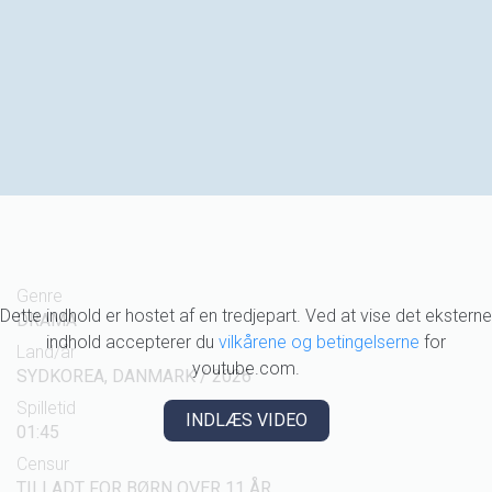
Genre
Dette indhold er hostet af en tredjepart. Ved at vise det eksterne
DRAMA
indhold accepterer du
vilkårene og betingelserne
for
Land/år
youtube.com.
SYDKOREA, DANMARK / 2026
Spilletid
INDLÆS VIDEO
01:45
Censur
TILLADT FOR BØRN OVER 11 ÅR