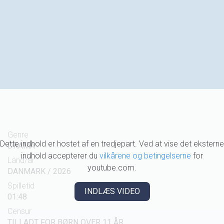
Genre
Dette indhold er hostet af en tredjepart. Ved at vise det eksterne
DRAMA
indhold accepterer du
vilkårene og betingelserne
for
Land/år
youtube.com.
DANMARK / 2026
Spilletid
INDLÆS VIDEO
01:48
Censur
TILLADT FOR BØRN OVER 11 ÅR