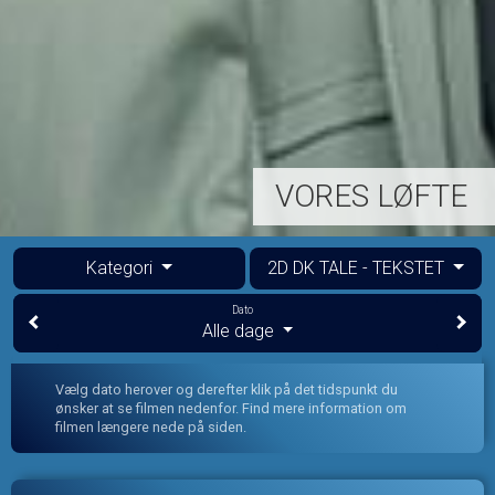
VORES LØFTE
Kategori
2D DK TALE - TEKSTET
Dato
Alle dage
Vælg dato herover og derefter klik på det tidspunkt du
ønsker at se filmen nedenfor. Find mere information om
filmen længere nede på siden.