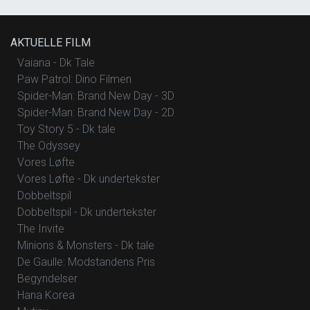
AKTUELLE FILM
Vaiana - Dk Tale
Paw Patrol: Dino Filmen
Spider-Man: Brand New Day - 3D
Spider-Man: Brand New Day - 2D
Toy Story 5 - Dk tale
The Odyssey
Vores Løfte
Vores Løfte - Dk undertekster
Dobbeltspil
Dobbeltspil - Dk undertekster
The Invite
Minions & Monsters - Dk tale
De Gaulle: Modstandens Pris
Begyndelser
Hana Korea