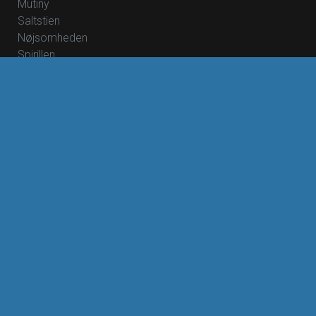
Mutiny
Saltstien
Nøjsomheden
Spirillen
Nøjsomheden - Dk undertekster
DR Symfoniorkestret og Esa-Pekka Salonen
Foredrag: Med havets kæmper på jagt
Foredrag: Kvantecomputeren
Foredrag: Kaffe
Foredrag: Tang
ØVRIGE
Om Rødding Bio
Mad & Bio
Teleslynge
B2B - virksomheder
Ledsagerkort
Bliv medlem af Rødding Bio
Oplæsning af undertekster