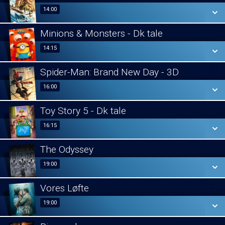
14:00
14:00
Minions & Monsters - Dk tale
SE ALLE DAGE
14:15
14:15
LÆS MERE
Spider-Man: Brand New Day - 3D
SE ALLE DAGE
16:00
16:00
LÆS MERE
Toy Story 5 - Dk tale
SE ALLE DAGE
16:15
16:15
LÆS MERE
The Odyssey
SE ALLE DAGE
19:00
19:00
LÆS MERE
Vores Løfte
SE ALLE DAGE
19:00
19:00
LÆS MERE