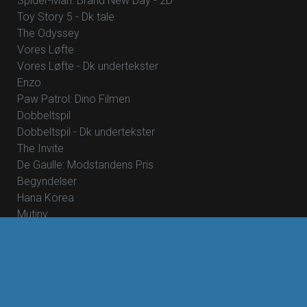
Spider-Man: Brand New Day - 2D
Toy Story 5 - Dk tale
The Odyssey
Vores Løfte
Vores Løfte - Dk undertekster
Enzo
Paw Patrol: Dino Filmen
Dobbeltspil
Dobbeltspil - Dk undertekster
The Invite
De Gaulle: Modstandens Pris
Begyndelser
Hana Korea
Mutiny
Skolen med magiske dyr – Filmen
Pigen uden navn
Nøjsomheden
Nøjsomheden - Dk undertekster
Foredrag: Med havets kæmper på jagt