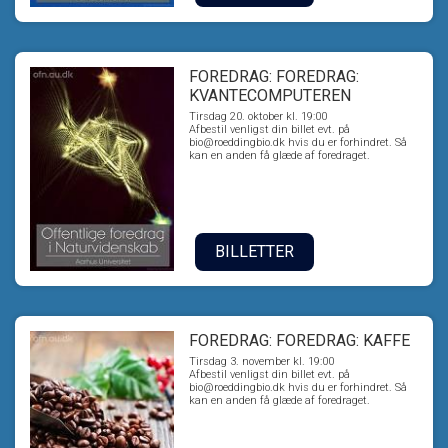
FOREDRAG: FOREDRAG:
KVANTECOMPUTEREN
Tirsdag 20. oktober kl. 19:00
Afbestil venligst din billet evt. på
bio@roeddingbio.dk hvis du er forhindret. Så
kan en anden få glæde af foredraget.
BILLETTER
FOREDRAG: FOREDRAG: KAFFE
Tirsdag 3. november kl. 19:00
Afbestil venligst din billet evt. på
bio@roeddingbio.dk hvis du er forhindret. Så
kan en anden få glæde af foredraget.