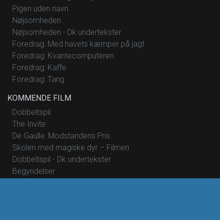
Pigen uden navn
Nøjsomheden
Nøjsomheden - Dk undertekster
Foredrag: Med havets kæmper på jagt
Foredrag: Kvantecomputeren
Foredrag: Kaffe
Foredrag: Tang
KOMMENDE FILM
Dobbeltspil
The Invite
De Gaulle: Modstandens Pris
Skolen med magiske dyr – Filmen
Dobbeltspil - Dk undertekster
Begyndelser
Hana Korea
Mutiny
Saltstien
Nøjsomheden