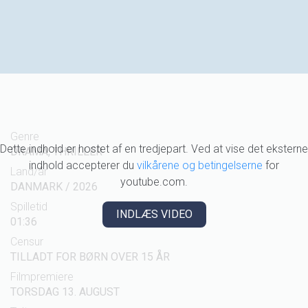
Genre
Dette indhold er hostet af en tredjepart. Ved at vise det eksterne
DRAMA, THRILLER
indhold accepterer du
vilkårene og betingelserne
for
Land/år
youtube.com.
DANMARK / 2026
Spilletid
INDLÆS VIDEO
01:36
Censur
TILLADT FOR BØRN OVER 15 ÅR
Filmpremiere
TORSDAG 13. AUGUST