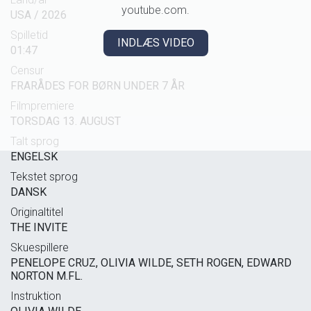
youtube.com.
USA / 2026
Spilletid
INDLÆS VIDEO
01:47
Censur
FRARÅDES FOR BØRN UNDER 7 ÅR
Filmpremiere
TORSDAG 13. AUGUST
Talt sprog
ENGELSK
Tekstet sprog
DANSK
Originaltitel
THE INVITE
Skuespillere
PENELOPE CRUZ, OLIVIA WILDE, SETH ROGEN, EDWARD
NORTON M.FL.
Instruktion