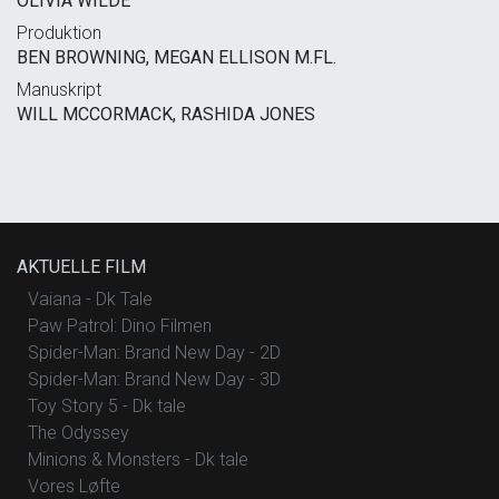
OLIVIA WILDE
Produktion
BEN BROWNING, MEGAN ELLISON M.FL.
Manuskript
WILL MCCORMACK, RASHIDA JONES
AKTUELLE FILM
Vaiana - Dk Tale
Paw Patrol: Dino Filmen
Spider-Man: Brand New Day - 2D
Spider-Man: Brand New Day - 3D
Toy Story 5 - Dk tale
The Odyssey
Minions & Monsters - Dk tale
Vores Løfte