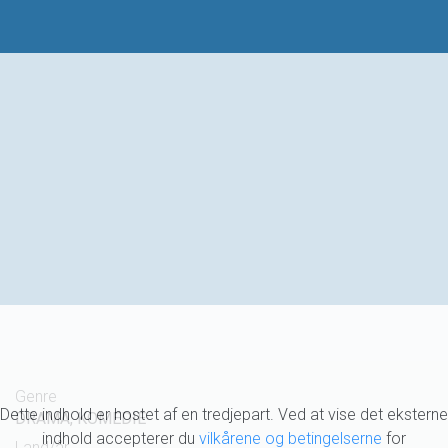
Genre
Dette indhold er hostet af en tredjepart. Ved at vise det eksterne
DRAMA, KOMEDIE
indhold accepterer du
vilkårene og betingelserne
for
Land/år