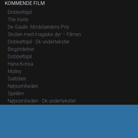
KOMMENDE FILM
Dobbeltspil
The Invite
De Gaulle: Modstandens Pris
Skolen med magiske dyr – Filmen
Dobbeltspil - Dk undertekster
Begyndelser
Dobbeltspil
Hana Korea
Mutiny
Saltstien
Nøjsomheden
Spirillen
Nøjsomheden - Dk undertekster
Foredrag: Med havets kæmper på jagt
Foredrag: Kvantecomputeren
Foredrag: Kaffe
Foredrag: Tang