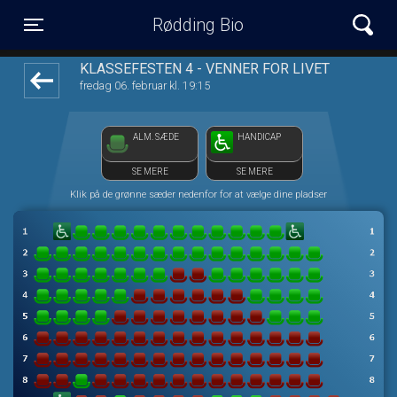
Rødding Bio
1step-front02 014716
Toggle navigation
KLASSEFESTEN 4 - VENNER FOR LIVET
fredag 06. februar kl. 19:15
ALM. SÆDE
HANDICAP
SE MERE
SE MERE
Klik på de grønne sæder nedenfor for at vælge dine pladser