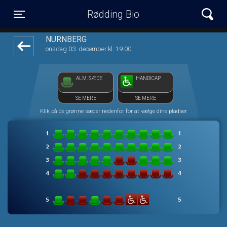
Rødding Bio
front05-temp 015307
Toggle navigation
NÜRNBERG
onsdag 03. december kl. 19:00
ALM. SÆDE
HANDICAP
SE MERE
SE MERE
Klik på de grønne sæder nedenfor for at vælge dine pladser