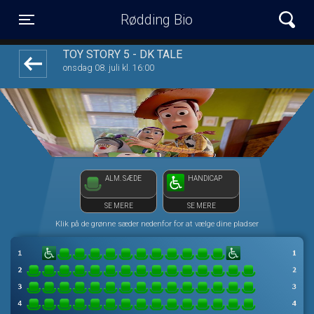
Rødding Bio
1step-front02 045414
Toggle navigation
TOY STORY 5 - DK TALE
onsdag 08. juli kl. 16:00
ALM. SÆDE
HANDICAP
SE MERE
SE MERE
Klik på de grønne sæder nedenfor for at vælge dine pladser