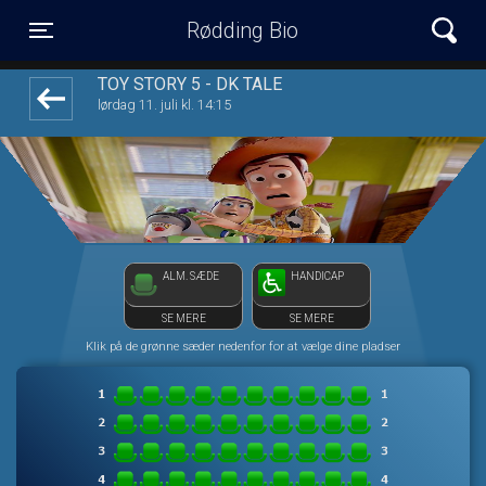
Rødding Bio
1step-front02 071117
Toggle navigation
TOY STORY 5 - DK TALE
lørdag 11. juli kl. 14:15
ALM. SÆDE
HANDICAP
SE MERE
SE MERE
Klik på de grønne sæder nedenfor for at vælge dine pladser