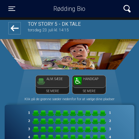
Rødding Bio
1step-front02 105722
Toggle navigation
TOY STORY 5 - DK TALE
torsdag 23. juli kl. 14:15
ALM. SÆDE
HANDICAP
SE MERE
SE MERE
Klik på de grønne sæder nedenfor for at vælge dine pladser