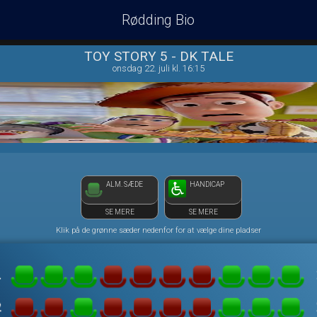
Rødding Bio
1step-front02 015544
TOY STORY 5 - DK TALE
onsdag 22. juli kl. 16:15
ALM. SÆDE
HANDICAP
SE MERE
SE MERE
Klik på de grønne sæder nedenfor for at vælge dine pladser