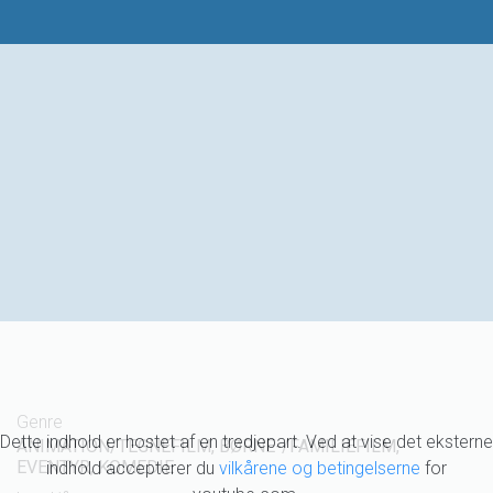
Genre
Dette indhold er hostet af en tredjepart. Ved at vise det eksterne
ANIMATION/TEGNEFILM, BØRNE-/FAMILIEFILM,
EVENTYR, KOMEDIE
indhold accepterer du
vilkårene og betingelserne
for