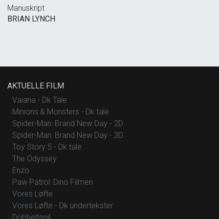
Manuskript
BRIAN LYNCH
AKTUELLE FILM
Vaiana - Dk Tale
Minions & Monsters - Dk tale
Spider-Man: Brand New Day - 2D
Spider-Man: Brand New Day - 3D
Toy Story 5 - Dk tale
The Odyssey
Enzo
Paw Patrol: Dino Filmen
Vores Løfte
Vores Løfte - Dk undertekster
Dobbeltspil