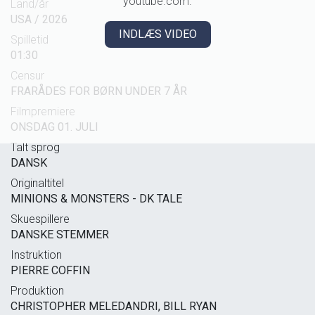
youtube.com.
Land/år
USA / 2026
INDLÆS VIDEO
Spilletid
01:30
Censur
FRARÅDES FOR BØRN UNDER 7 ÅR
Filmpremiere
ONSDAG 01. JULI
Talt sprog
DANSK
Originaltitel
MINIONS & MONSTERS - DK TALE
Skuespillere
DANSKE STEMMER
Instruktion
PIERRE COFFIN
Produktion
CHRISTOPHER MELEDANDRI, BILL RYAN