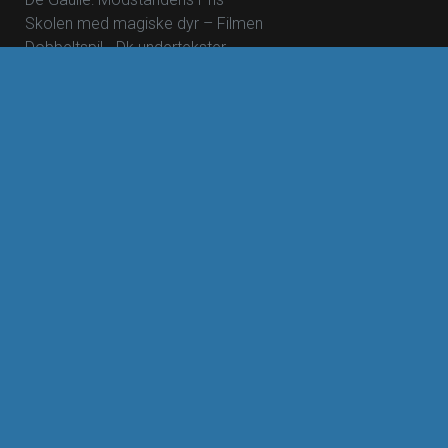
Skolen med magiske dyr – Filmen
Dobbeltspil - Dk undertekster
Begyndelser
Hana Korea
Mutiny
Saltstien
Nøjsomheden
Spirillen
Nøjsomheden - Dk undertekster
Foredrag: Med havets kæmper på jagt
Foredrag: Kvantecomputeren
Foredrag: Kaffe
Foredrag: Tang
ØVRIGE
Om Rødding Bio
Mad & Bio
Teleslynge