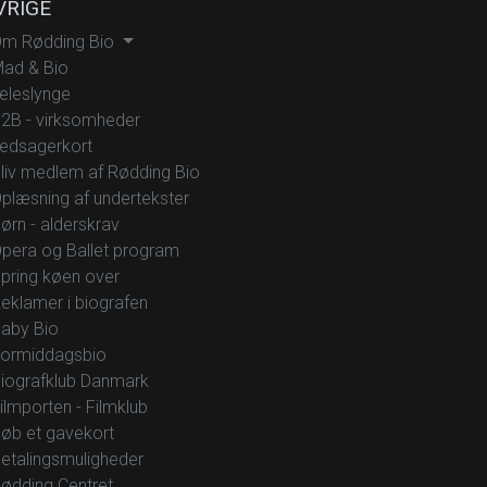
VRIGE
m Rødding Bio
ad & Bio
eleslynge
2B - virksomheder
edsagerkort
liv medlem af Rødding Bio
plæsning af undertekster
ørn - alderskrav
pera og Ballet program
pring køen over
eklamer i biografen
aby Bio
ormiddagsbio
iografklub Danmark
ilmporten - Filmklub
øb et gavekort
etalingsmuligheder
ødding Centret