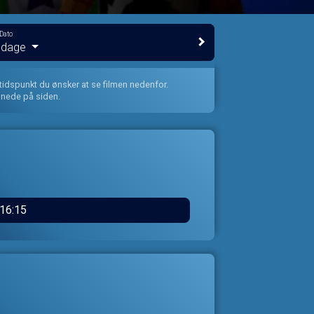
Dato
e dage
 tidspunkt du ønsker at se filmen nedenfor.
 nede på siden.
16:15