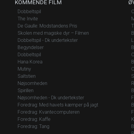
KOMMENDE FILM
Ø
Dobbeltspil
O
The Invite
M
De Gaulle: Modstandens Pris
T
Skolen med magiske dyr – Filmen
B
Dobbeltspil - Dk undertekster
L
Begyndelser
B
Dobbeltspil
O
Hana Korea
B
Mutiny
O
Saltstien
S
Nøjsomheden
R
Spirillen
B
Nøjsomheden - Dk undertekster
F
Foredrag: Med havets kæmper på jagt
B
Foredrag: Kvantecomputeren
F
Foredrag: Kaffe
K
Foredrag: Tang
B
R