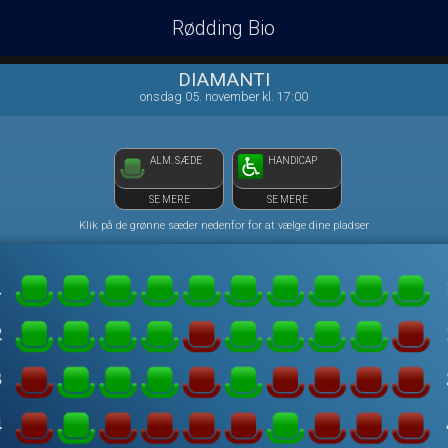
Rødding Bio
1step-front02 115240
DIAMANTI
onsdag 05. november kl. 17:00
ALM. SÆDE
HANDICAP
SE MERE
SE MERE
Klik på de grønne sæder nedenfor for at vælge dine pladser