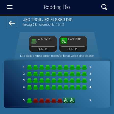
Rødding Bio
1step-front02 073624
Toggle navigation
JEG TROR JEG ELSKER DIG
lørdag 08. november kl. 16:15
ALM. SÆDE
HANDICAP
SE MERE
SE MERE
Klik på de grønne sæder nedenfor for at vælge dine pladser