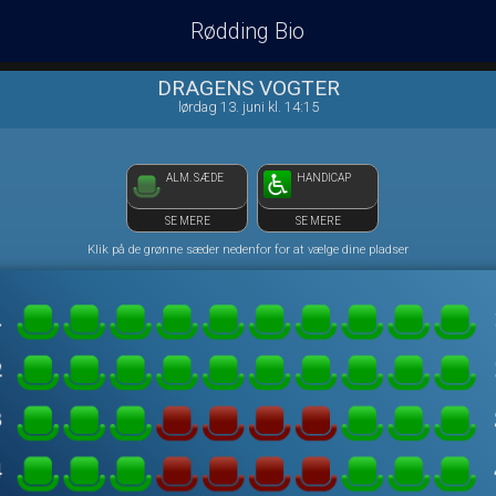
Rødding Bio
front03-cc 064053
DRAGENS VOGTER
lørdag 13. juni kl. 14:15
ALM. SÆDE
HANDICAP
SE MERE
SE MERE
Klik på de grønne sæder nedenfor for at vælge dine pladser