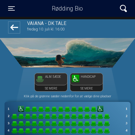
Rødding Bio
1step-front02 111714
Toggle navigation
VAIANA - DK TALE
fredag 10. juli kl. 16:00
ALM. SÆDE
HANDICAP
SE MERE
SE MERE
Klik på de grønne sæder nedenfor for at vælge dine pladser