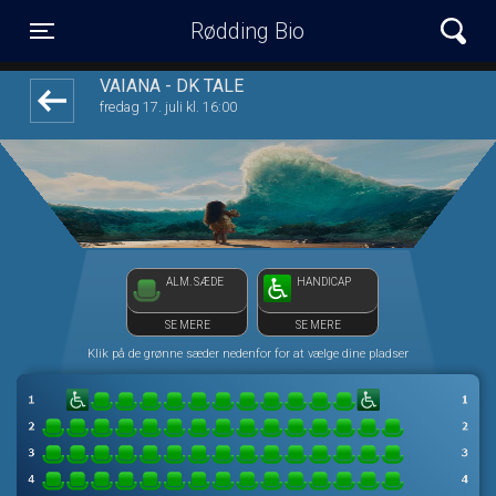
Rødding Bio
1step-front02 084359
Toggle navigation
VAIANA - DK TALE
fredag 17. juli kl. 16:00
ALM. SÆDE
HANDICAP
SE MERE
SE MERE
Klik på de grønne sæder nedenfor for at vælge dine pladser