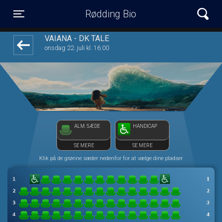
Rødding Bio
front05-temp 101806
Toggle navigation
VAIANA - DK TALE
onsdag 22. juli kl. 16:00
ALM. SÆDE
HANDICAP
SE MERE
SE MERE
Klik på de grønne sæder nedenfor for at vælge dine pladser