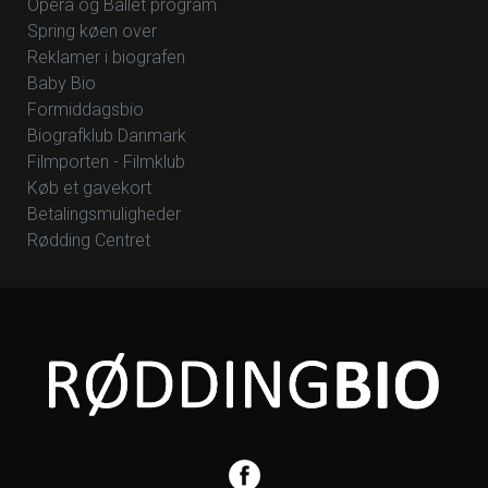
Opera og Ballet program
Spring køen over
Reklamer i biografen
Baby Bio
Formiddagsbio
Biografklub Danmark
Filmporten - Filmklub
Køb et gavekort
Betalingsmuligheder
Rødding Centret