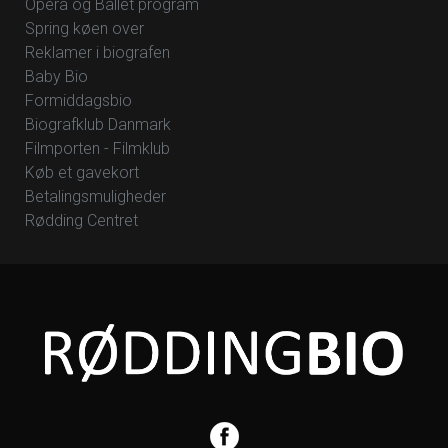
Opera og Ballet program
Spring køen over
Reklamer i biografen
Baby Bio
Formiddagsbio
Biografklub Danmark
Filmporten - Filmklub
Køb et gavekort
Betalingsmuligheder
Rødding Centret