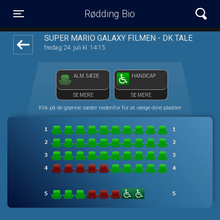
Rødding Bio
1step-front02 080103
Toggle navigation
SUPER MARIO GALAXY FILMEN - DK TALE
fredag 24. juli kl. 14:15
ALM. SÆDE
HANDICAP
SE MERE
SE MERE
Klik på de grønne sæder nedenfor for at vælge dine pladser