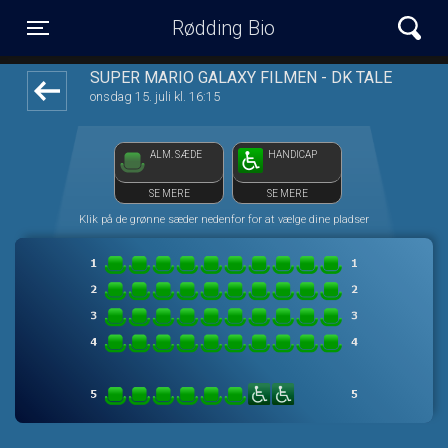
Rødding Bio
1step-front02 015728
Toggle navigation
SUPER MARIO GALAXY FILMEN - DK TALE
onsdag 15. juli kl. 16:15
ALM. SÆDE
HANDICAP
SE MERE
SE MERE
Klik på de grønne sæder nedenfor for at vælge dine pladser