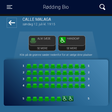
Rødding Bio
front05-temp 105505
Toggle navigation
CALLE MALAGA
søndag 12. juli kl. 19:15
ALM. SÆDE
HANDICAP
SE MERE
SE MERE
Klik på de grønne sæder nedenfor for at vælge dine pladser