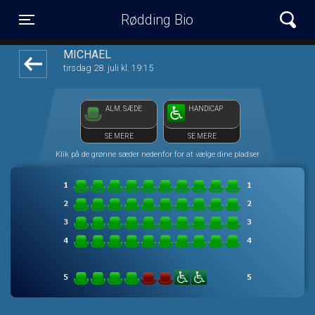
Rødding Bio
front05-temp 075234
Toggle navigation
MICHAEL
tirsdag 28. juli kl. 19:15
ALM. SÆDE
HANDICAP
SE MERE
SE MERE
Klik på de grønne sæder nedenfor for at vælge dine pladser