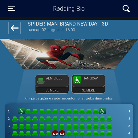
Rødding Bio
1step-front02 123422
Toggle navigation
SPIDER-MAN: BRAND NEW DAY - 3D
søndag 02. august kl. 16:00
ALM. SÆDE
HANDICAP
SE MERE
SE MERE
Klik på de grønne sæder nedenfor for at vælge dine pladser