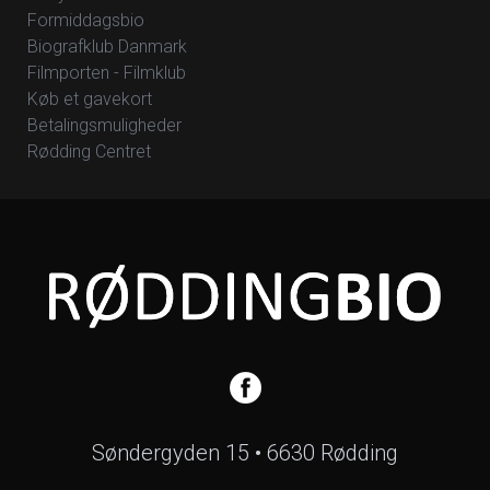
Formiddagsbio
Biografklub Danmark
Filmporten - Filmklub
Køb et gavekort
Betalingsmuligheder
Rødding Centret
Søndergyden 15 • 6630 Rødding