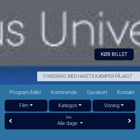
KØB BILLET
FOREDRAG: MED HAVETS KÆMPER PÅ JAGT
Program/billet
Kommende
Gavekort
Kontakt
Film
Kategori
Visning
Dato
Alle dage