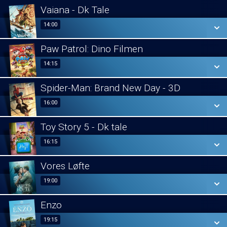
Vaiana - Dk Tale
14:00
14:00
Paw Patrol: Dino Filmen
SE ALLE DAGE
14:15
14:15
LÆS MERE
Spider-Man: Brand New Day - 3D
SE ALLE DAGE
16:00
16:00
LÆS MERE
Toy Story 5 - Dk tale
SE ALLE DAGE
16:15
16:15
LÆS MERE
Vores Løfte
SE ALLE DAGE
19:00
19:00
LÆS MERE
Enzo
SE ALLE DAGE
19:15
19:15