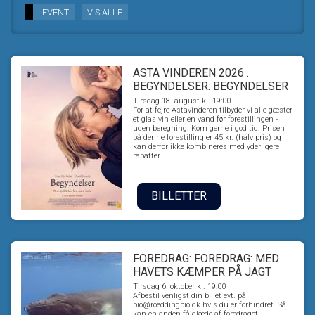
EVENT
VIS ALLE
ASTA VINDEREN 2026 .
BEGYNDELSER: BEGYNDELSER
Tirsdag 18. august kl. 19:00
For at fejre Astavinderen tilbyder vi alle gæster
et glas vin eller en vand før forestillingen -
uden beregning. Kom gerne i god tid. Prisen
på denne forestilling er 45 kr. (halv pris) og
kan derfor ikke kombineres med yderligere
rabatter.
BILLETTER
FOREDRAG: FOREDRAG: MED
HAVETS KÆMPER PÅ JAGT
Tirsdag 6. oktober kl. 19:00
Afbestil venligst din billet evt. på
bio@roeddingbio.dk hvis du er forhindret. Så
kan en anden få glæde af foredraget.