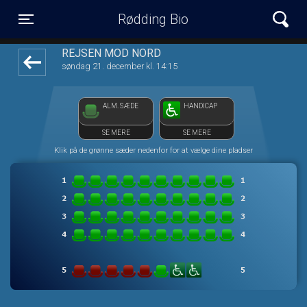
Rødding Bio
1step-front02 043336
Toggle navigation
REJSEN MOD NORD
søndag 21. december kl. 14:15
ALM. SÆDE
HANDICAP
SE MERE
SE MERE
Klik på de grønne sæder nedenfor for at vælge dine pladser