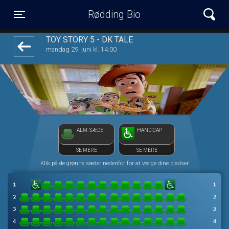
Rødding Bio
front03-cc 122403
Toggle navigation
TOY STORY 5 - DK TALE
mandag 29. juni kl. 14:00
ALM. SÆDE
HANDICAP
SE MERE
SE MERE
Klik på de grønne sæder nedenfor for at vælge dine pladser