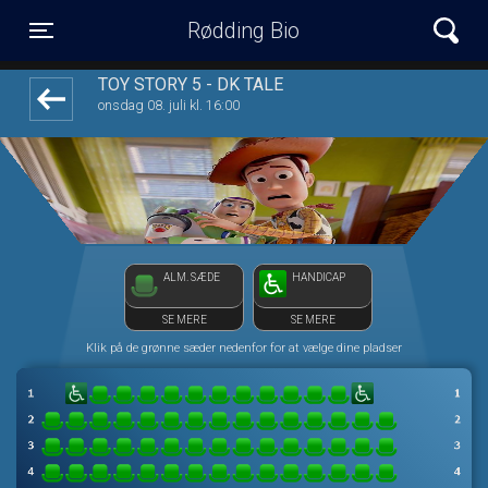
Rødding Bio
front03-cc 071536
Toggle navigation
TOY STORY 5 - DK TALE
onsdag 08. juli kl. 16:00
ALM. SÆDE
HANDICAP
SE MERE
SE MERE
Klik på de grønne sæder nedenfor for at vælge dine pladser