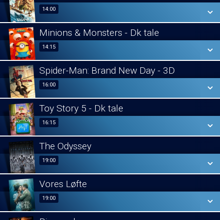
14:00
14:00
Minions & Monsters - Dk tale
SE ALLE DAGE
14:15
14:15
LÆS MERE
Spider-Man: Brand New Day - 3D
SE ALLE DAGE
16:00
16:00
LÆS MERE
Toy Story 5 - Dk tale
SE ALLE DAGE
16:15
16:15
LÆS MERE
The Odyssey
SE ALLE DAGE
19:00
19:00
LÆS MERE
Vores Løfte
SE ALLE DAGE
19:00
19:00
LÆS MERE