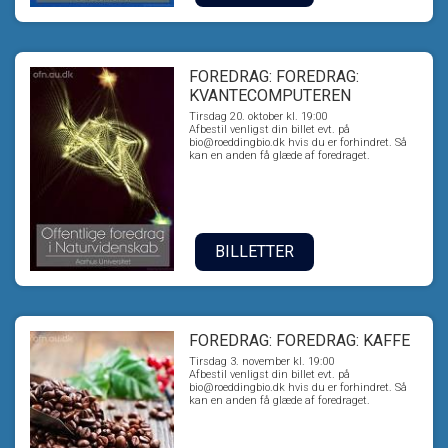
FOREDRAG: FOREDRAG:
KVANTECOMPUTEREN
Tirsdag 20. oktober kl. 19:00
Afbestil venligst din billet evt. på
bio@roeddingbio.dk hvis du er forhindret. Så
kan en anden få glæde af foredraget.
BILLETTER
FOREDRAG: FOREDRAG: KAFFE
Tirsdag 3. november kl. 19:00
Afbestil venligst din billet evt. på
bio@roeddingbio.dk hvis du er forhindret. Så
kan en anden få glæde af foredraget.