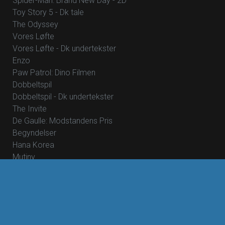
Spider-Man: Brand New Day - 2D
Toy Story 5 - Dk tale
The Odyssey
Vores Løfte
Vores Løfte - Dk undertekster
Enzo
Paw Patrol: Dino Filmen
Dobbeltspil
Dobbeltspil - Dk undertekster
The Invite
De Gaulle: Modstandens Pris
Begyndelser
Hana Korea
Mutiny
Skolen med magiske dyr – Filmen
Pigen uden navn
Nøjsomheden
Nøjsomheden - Dk undertekster
Foredrag: Med havets kæmper på jagt