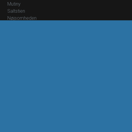
Mutiny
Saltstien
Nøjsomheden
Spirillen
Nøjsomheden - Dk undertekster
Foredrag: Med havets kæmper på jagt
Foredrag: Kvantecomputeren
Foredrag: Kaffe
Foredrag: Tang
ØVRIGE
Om Rødding Bio
Mad & Bio
Teleslynge
B2B - virksomheder
Ledsagerkort
Bliv medlem af Rødding Bio
Oplæsning af undertekster
Børn - alderskrav