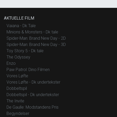
AKTUELLE FILM
Vaiana - Dk Tale
Minions & Monsters - Dk tale
Spider-Man: Brand New Day - 2D
Spider-Man: Brand New Day - 3D
Toy Story 5 - Dk tale
The Odyssey
Enzo
Paw Patrol: Dino Filmen
Vores Løfte
Vores Løfte - Dk undertekster
Dobbeltspil
Dobbeltspil - Dk undertekster
The Invite
De Gaulle: Modstandens Pris
Begyndelser