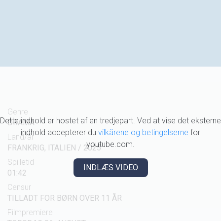
Genre
Dette indhold er hostet af en tredjepart. Ved at vise det eksterne
DRAMA
indhold accepterer du
vilkårene og betingelserne
for
Land/år
youtube.com.
FRANKRIG, ITALIEN / 2025
Spilletid
INDLÆS VIDEO
01:42
Censur
TILLADT FOR BØRN OVER 11 ÅR
Filmpremiere