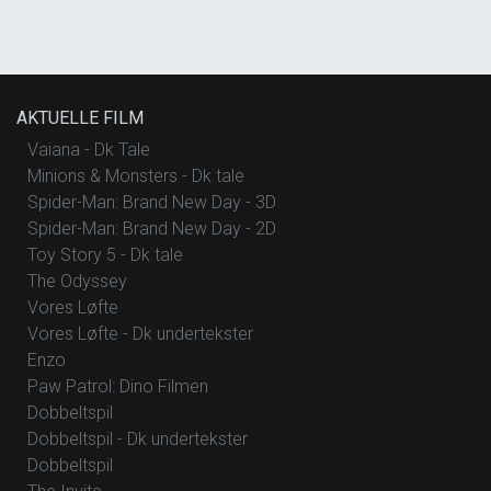
AKTUELLE FILM
Vaiana - Dk Tale
Minions & Monsters - Dk tale
Spider-Man: Brand New Day - 3D
Spider-Man: Brand New Day - 2D
Toy Story 5 - Dk tale
The Odyssey
Vores Løfte
Vores Løfte - Dk undertekster
Enzo
Paw Patrol: Dino Filmen
Dobbeltspil
Dobbeltspil - Dk undertekster
Dobbeltspil