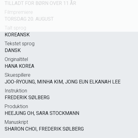
TILLADT FOR BØRN OVER 11 ÅR
Filmpremiere
TORSDAG 20. AUGUST
Talt sprog
KOREANSK
Tekstet sprog
DANSK
Originaltitel
HANA KOREA
Skuespillere
JOO-RYOUNG, MINHA KIM, JONG EUN ELKANAH LEE
Instruktion
FREDERIK SØLBERG
Produktion
HEEJUNG OH, SARA STOCKMANN
Manuskript
SHARON CHOI, FREDERIK SØLBERG