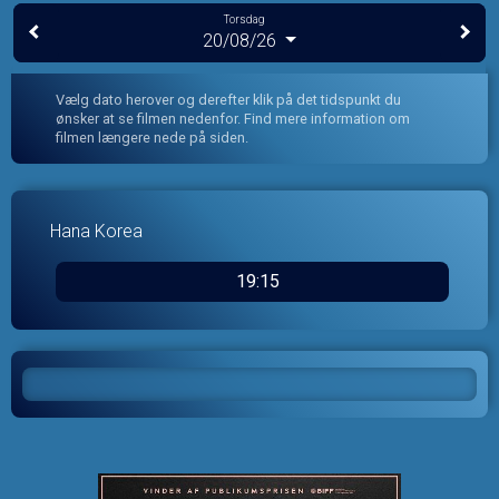
Torsdag
20/08/26
Vælg dato herover og derefter klik på det tidspunkt du
ønsker at se filmen nedenfor. Find mere information om
filmen længere nede på siden.
Hana Korea
19:15