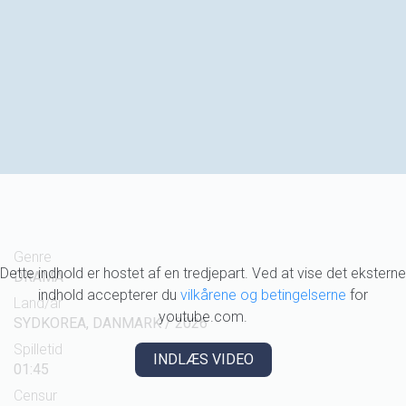
Genre
Dette indhold er hostet af en tredjepart. Ved at vise det eksterne
DRAMA
indhold accepterer du
vilkårene og betingelserne
for
Land/år
youtube.com.
SYDKOREA, DANMARK / 2026
Spilletid
INDLÆS VIDEO
01:45
Censur