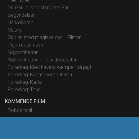
The Invite
De Gaulle: Modstandens Pris
Begyndelser
Hana Korea
Mutiny
Skolen med magiske dyr – Filmen
Pigen uden navn
Nøjsomheden
Nøjsomheden - Dk undertekster
Foredrag: Med havets kæmper på jagt
Foredrag: Kvantecomputeren
Foredrag: Kaffe
Foredrag: Tang
KOMMENDE FILM
Dobbeltspil
The Invite
De Gaulle: Modstandens Pris
Skolen med magiske dyr – Filmen