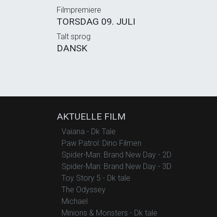
Filmpremiere
TORSDAG 09. JULI
Talt sprog
DANSK
AKTUELLE FILM
Vaiana - Dk Tale
Paw Patrol: Dino Filmen
Spider-Man: Brand New Day - 2D
Spider-Man: Brand New Day - 3D
Toy Story 5 - Dk tale
The Odyssey
Michael
Minions & Monsters - Dk tale