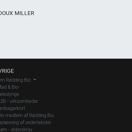
DOUX MILLER
VRIGE
m Rødding Bio
ad & Bio
eleslynge
2B - virksomheder
edsagerkort
liv medlem af Rødding Bio
plæsning af undertekster
ørn - alderskrav