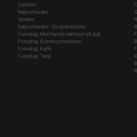
Saltstien
O
Nøjsomheden
S
Spirillen
R
Nøjsomheden - Dk undertekster
B
Foredrag: Med havets kæmper på jagt
F
Foredrag: Kvantecomputeren
B
Foredrag: Kaffe
F
Foredrag: Tang
K
B
R