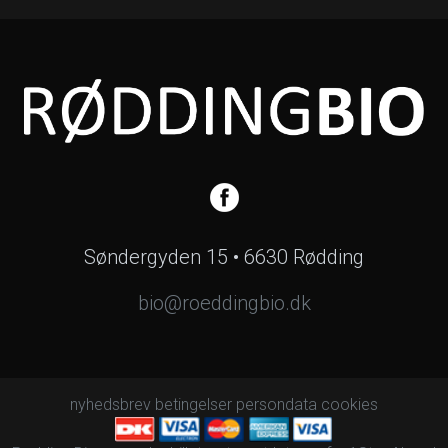
Søndergyden 15 • 6630 Rødding
bio@roeddingbio.dk
nyhedsbrev
betingelser
persondata
cookies