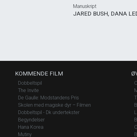
Manuskript
JARED BUSH, DANA LE
KOMMENDE FILM
Ø
Dobbeltspil
O
The Invite
M
De Gaulle: Modstandens Pris
T
Skolen med magiske dyr – Filmen
B
Dobbeltspil - Dk undertekster
L
Begyndelser
B
Hana Korea
O
Mutiny
B