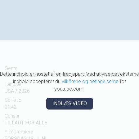
Genre
Dette indhold er hostet af en tredjepart. Ved at vise det eksterne
ACTION, ANIMATION/TEGNEFILM, EVENTYR, KOMEDIE
indhold accepterer du
vilkårene og betingelserne
for
Land/år
youtube.com.
USA / 2026
Spilletid
INDLÆS VIDEO
01:42
Censur
TILLADT FOR ALLE
Filmpremiere
TORSDAG 18. JUNI