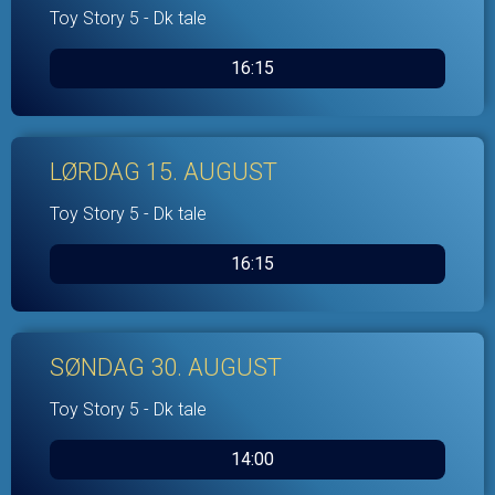
Toy Story 5 - Dk tale
16:15
LØRDAG 15. AUGUST
Toy Story 5 - Dk tale
16:15
SØNDAG 30. AUGUST
Toy Story 5 - Dk tale
14:00